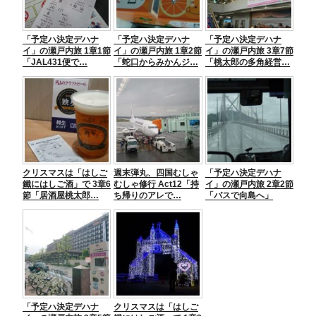
o
g
o
er
「予定ハ決定デハナ
「予定ハ決定デハナ
「予定ハ決定デハナ
k
イ」の瀬戸内旅 1章1節
イ」の瀬戸内旅 1章2節
イ」の瀬戸内旅 3章7節
「JAL431便で…
「蛇口からみかんジ…
「桃太郎の多角経営…
クリスマスは「はしご
週末弾丸、四国むしゃ
「予定ハ決定デハナ
鐵にはしご酒」で 3章6
むしゃ修行 Act12「持
イ」の瀬戸内旅 2章2節
節「居酒屋桃太郎…
ち帰りのアレで…
「バスで向島へ」
「予定ハ決定デハナ
クリスマスは「はしご