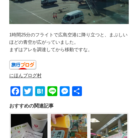
1時間25分のフライトで広島空港に降り立つと、まぶしい
ほどの青空が広がっていました。
まずはアレを調達してから移動ですな。
にほんブログ村
F
T
H
Li
M
共
a
wi
at
n
e
有
おすすめの関連記事
c
tt
e
e
ss
e
er
n
e
b
a
n