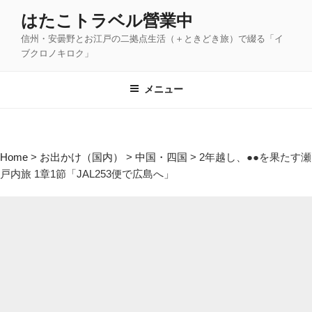
コ
はたこトラベル營業中
ン
信州・安曇野とお江戸の二拠点生活（＋ときどき旅）で綴る「イ
テ
ブクロノキロク」
ン
ツ
メニュー
へ
ス
キ
ッ
Home
>
お出かけ（国内）
>
中国・四国
>
2年越し、●●を果たす瀬
プ
戸内旅 1章1節「JAL253便で広島へ」