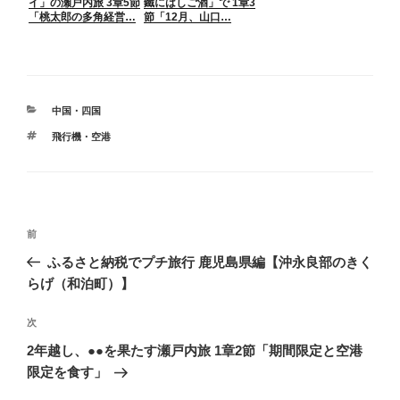
イ」の瀬戸内旅 3章5節
鐵にはしご酒」で 1章3
「桃太郎の多角経営…
節「12月、山口…
カ
中国・四国
テ
タ
飛行機・空港
ゴ
グ
リ
ー
投
前
前
稿
の
ふるさと納税でプチ旅行 鹿児島県編【沖永良部のきく
ナ
投
らげ（和泊町）】
ビ
稿
ゲ
次
次
の
ー
2年越し、●●を果たす瀬戸内旅 1章2節「期間限定と空港
投
シ
限定を食す」
稿
ョ