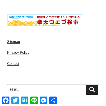
Sitemap
Privacy Policy
Contact
検
検
索
索:
Facebook
Twitter
Hatena
Line
Messenger
共
有