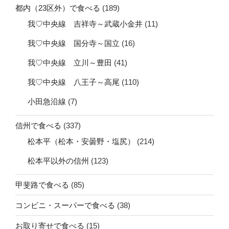
都内（23区外）で食べる
(189)
我♡中央線 吉祥寺～武蔵小金井
(11)
我♡中央線 国分寺～国立
(16)
我♡中央線 立川～豊田
(41)
我♡中央線 八王子～高尾
(110)
小田急沿線
(7)
信州で食べる
(337)
松本平（松本・安曇野・塩尻）
(214)
松本平以外の信州
(123)
甲斐路で食べる
(85)
コンビニ・スーパーで食べる
(38)
お取り寄せで食べる
(15)