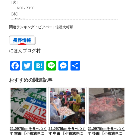
関連ランキング：
ビアバー
|
信濃大町駅
にほんブログ村
F
T
H
Li
M
共
a
wi
at
n
e
有
おすすめの関連記事
c
tt
e
e
ss
e
er
n
e
b
a
n
o
g
o
er
21.0975kmを食べつく
21.0975kmを食べつく
21.0975kmを食べつく
k
す 前編 【小布施見に
す 中編 【小布施見に
す 後編 【小布施見に