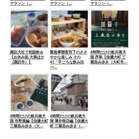
マラソン（…
マラソン（…
マラソン（…
諏訪大社で初詣飲み
緊急事態宣言下のささ
4時間だけの飲兵衛天
【お休み処 大商ほか
やかな楽しみ その
国 序章【信濃大町 三
（諏訪市）】
41「手ごろな飲み比
蔵呑み歩き（大町市…
べ…
4時間だけの飲兵衛天
4時間だけの飲兵衛天
国 市野屋編【信濃大町
国 薄井商店編【信濃大
三蔵呑み歩き（大…
町 三蔵呑み歩き（…