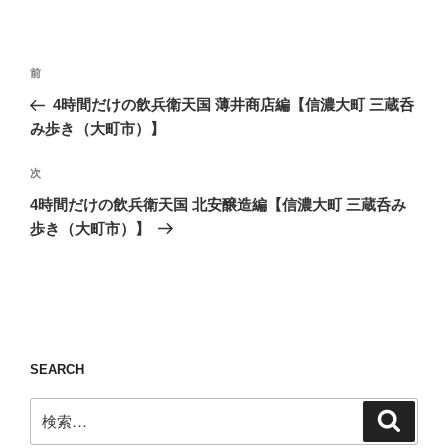
投
前
前
稿
の
4時間だけの飲兵衛天国 薄井商店編【信濃大町 三蔵呑
ナ
投
み歩き（大町市）】
ビ
稿
ゲ
次
次
の
ー
4時間だけの飲兵衛天国 北安醸造編【信濃大町 三蔵呑み
投
シ
歩き（大町市）】
稿
ョ
ン
SEARCH
検
検
索
索: