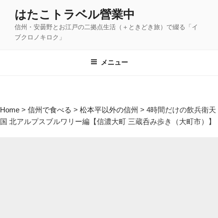
コ
はたこトラベル營業中
ン
信州・安曇野とお江戸の二拠点生活（＋ときどき旅）で綴る「イ
テ
ブクロノキロク」
ン
ツ
メニュー
へ
ス
キ
ッ
Home
>
信州で食べる
>
松本平以外の信州
>
4時間だけの飲兵衛天
プ
国 北アルプスブルワリー編【信濃大町 三蔵呑み歩き（大町市）】