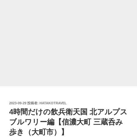
投
2023-09-29
投稿者:
HATAKOTRAVEL
稿
4時間だけの飲兵衛天国 北アルプス
日:
ブルワリー編【信濃大町 三蔵呑み
歩き（大町市）】