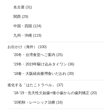
名古屋
(31)
関西
(29)
中国・四国
(124)
九州・沖縄
(119)
お出かけ（海外）
(100)
'20冬・台湾食堂へご案内
(25)
'19冬・2019年駆け込みタイワン
(36)
'18春・大阪経由臺灣食いだおれ
(39)
進化する「はたこトラベル」
(37)
'18-'19・先天性欠如歯+矮小歯からの歯列矯正
(20)
'10初秋・レーシック治療
(16)