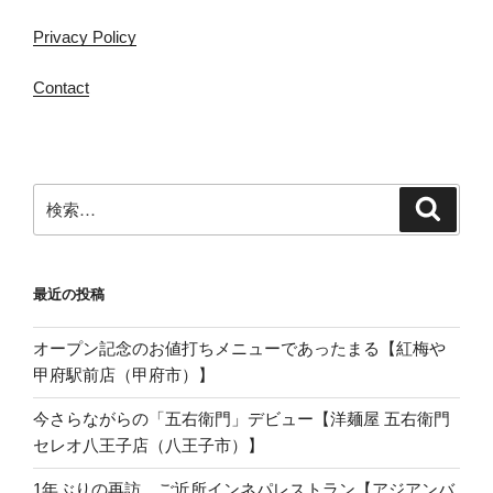
Privacy Policy
Contact
検
検
索
索:
最近の投稿
オープン記念のお値打ちメニューであったまる【紅梅や
甲府駅前店（甲府市）】
今さらながらの「五右衛門」デビュー【洋麺屋 五右衛門
セレオ八王子店（八王子市）】
1年ぶりの再訪、ご近所インネパレストラン【アジアンバ