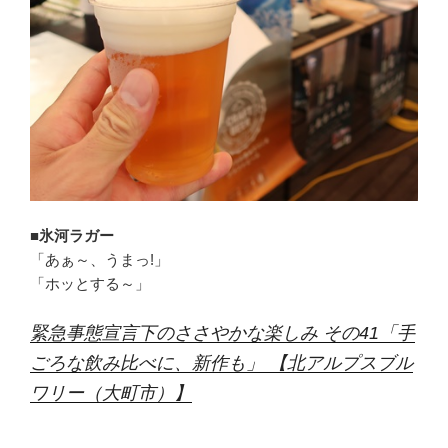
■氷河ラガー
「あぁ～、うまっ!」
「ホッとする～」
緊急事態宣言下のささやかな楽しみ その41「手
ごろな飲み比べに、新作も」 【北アルプスブル
ワリー（大町市）】