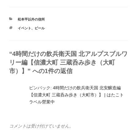
カ
松本平以外の信州
テ
タ
イベント
、
ビール
ゴ
グ
リ
ー
“4時間だけの飲兵衛天国 北アルプスブルワ
リー編【信濃大町 三蔵呑み歩き（大町
市）】” への1件の返信
ピンバック:
4時間だけの飲兵衛天国 北安醸造編
【信濃大町 三蔵呑み歩き（大町市）】 | はたこト
ラベル營業中
コメントは受け付けていません。