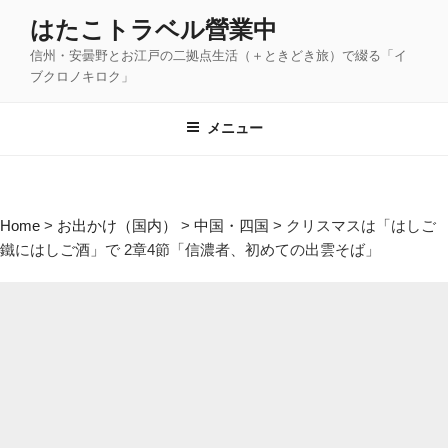
コ
はたこトラベル營業中
ン
信州・安曇野とお江戸の二拠点生活（＋ときどき旅）で綴る「イ
テ
ブクロノキロク」
ン
ツ
メニュー
へ
ス
キ
ッ
Home
>
お出かけ（国内）
>
中国・四国
>
クリスマスは「はしご
プ
鐵にはしご酒」で 2章4節「信濃者、初めての出雲そば」