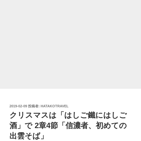
投
2019-02-09
投稿者:
HATAKOTRAVEL
稿
クリスマスは「はしご鐵にはしご
日:
酒」で 2章4節「信濃者、初めての
出雲そば」