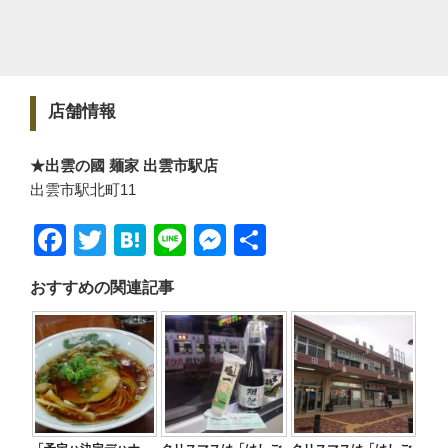
店舗情報
★出雲の國 麺家 出雲市駅店
出雲市駅北町11
F
T
H
Li
M
共
a
wi
at
n
e
有
おすすめの関連記事
c
tt
e
e
ss
e
er
n
e
b
a
n
o
g
o
er