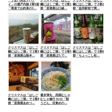
「予定ハ決定デハナ
クリスマスは「はしご
クリスマスは「はしご
k
イ」の瀬戸内旅 2章5節
鐵にはしご酒」で 2章1
鐵にはしご酒」で 2章2
「尾道でお約束の1…
節「居酒屋山口線…
節「益田駅前で買…
クリスマスは「はしご
クリスマスは「はしご
クリスマスは「はしご
鐵にはしご酒」で 2章3
鐵にはしご酒」で 2章5
鐵にはしご酒」で 2章6
節「居酒屋山陰本…
節「居酒屋ばたで…
節「ちょっこし松…
クリスマスは「はしご
週末弾丸、四国むしゃ
鐵にはしご酒」で 2章8
むしゃ修行 Act1「朝
節「居酒屋あめつ…
うどん、目覚めの…