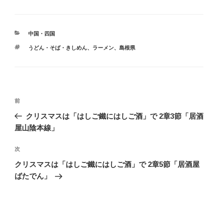
カ
中国・四国
テ
タ
うどん・そば・きしめん
、
ラーメン
、
島根県
ゴ
グ
リ
ー
投
前
前
稿
の
クリスマスは「はしご鐵にはしご酒」で 2章3節「居酒
ナ
投
屋山陰本線」
ビ
稿
ゲ
次
次
の
ー
クリスマスは「はしご鐵にはしご酒」で 2章5節「居酒屋
投
シ
ばたでん」
稿
ョ
ン