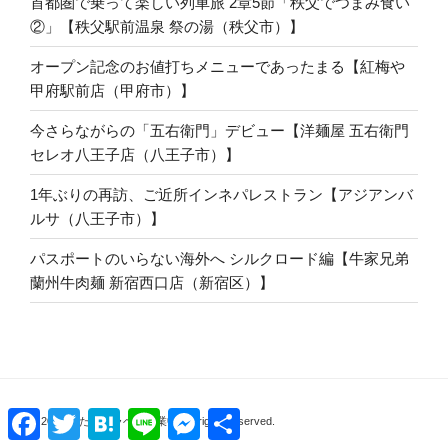
首都圏で乗って楽しい列車旅 2章5節「秩父でつまみ食い
②」【秩父駅前温泉 祭の湯（秩父市）】
オープン記念のお値打ちメニューであったまる【紅梅や
甲府駅前店（甲府市）】
今さらながらの「五右衛門」デビュー【洋麺屋 五右衛門
セレオ八王子店（八王子市）】
1年ぶりの再訪、ご近所インネパレストラン【アジアンバ
ルサ（八王子市）】
パスポートのいらない海外へ シルクロード編【牛家兄弟
蘭州牛肉麺 新宿西口店（新宿区）】
Facebook
Twitter
Hatena
Line
Messenger
共
© 2026 はたこトラベル營業中, All rights reserved.
有