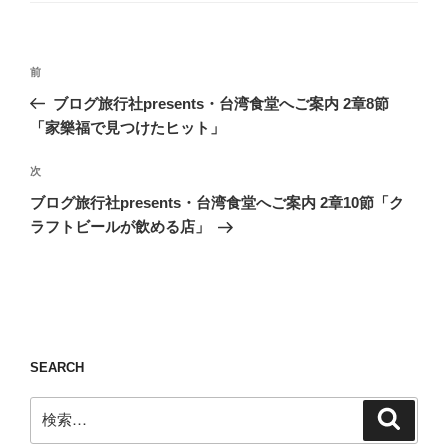
ー
投
前
前
稿
の
ブログ旅行社presents・台湾食堂へご案内 2章8節
ナ
投
「家樂福で見つけたヒット」
ビ
稿
ゲ
次
次
の
ー
ブログ旅行社presents・台湾食堂へご案内 2章10節「ク
投
シ
ラフトビールが飲める店」
稿
ョ
ン
SEARCH
検
検
索
索: