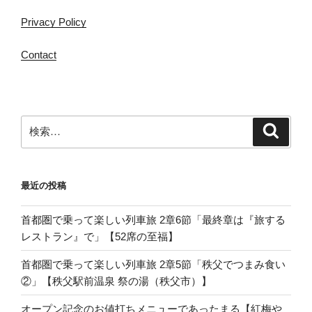
Privacy Policy
Contact
検
検
索
索:
最近の投稿
首都圏で乗って楽しい列車旅 2章6節「最終章は『旅する
レストラン』で」【52席の至福】
首都圏で乗って楽しい列車旅 2章5節「秩父でつまみ食い
②」【秩父駅前温泉 祭の湯（秩父市）】
オープン記念のお値打ちメニューであったまる【紅梅や