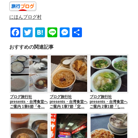
にほんブログ村
F
T
H
Li
M
共
a
wi
at
n
e
有
おすすめの関連記事
c
tt
e
e
ss
e
er
n
e
b
a
n
o
g
o
er
ブログ旅行社
ブログ旅行社
ブログ旅行社
k
presents・台湾食堂へ
presents・台湾食堂へ
presents・台湾食堂へ
ご案内 1章6節「冬…
ご案内 1章7節「定…
ご案内 2章1節「し…