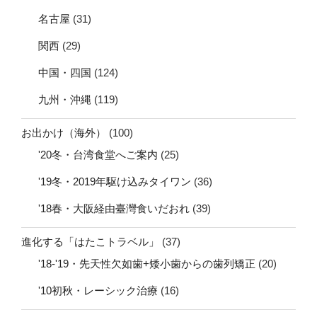
名古屋
(31)
関西
(29)
中国・四国
(124)
九州・沖縄
(119)
お出かけ（海外）
(100)
'20冬・台湾食堂へご案内
(25)
'19冬・2019年駆け込みタイワン
(36)
'18春・大阪経由臺灣食いだおれ
(39)
進化する「はたこトラベル」
(37)
'18-'19・先天性欠如歯+矮小歯からの歯列矯正
(20)
'10初秋・レーシック治療
(16)