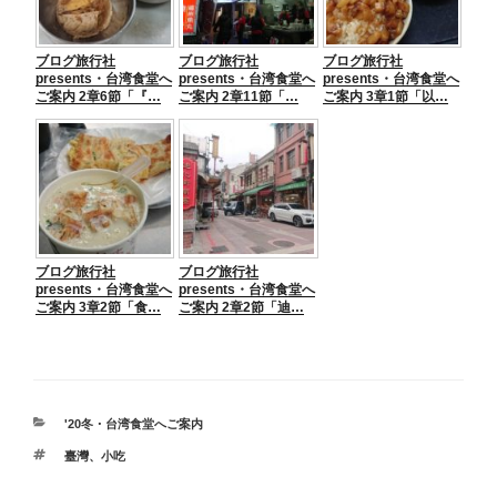
ブログ旅行社
ブログ旅行社
ブログ旅行社
presents・台湾食堂へ
presents・台湾食堂へ
presents・台湾食堂へ
ご案内 2章6節「『…
ご案内 2章11節「…
ご案内 3章1節「以…
ブログ旅行社
ブログ旅行社
presents・台湾食堂へ
presents・台湾食堂へ
ご案内 3章2節「食…
ご案内 2章2節「迪…
カ
'20冬・台湾食堂へご案内
テ
タ
臺灣
、
小吃
ゴ
グ
リ