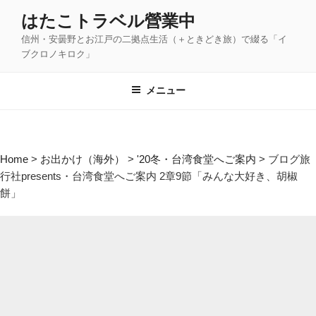
コ
はたこトラベル營業中
ン
信州・安曇野とお江戸の二拠点生活（＋ときどき旅）で綴る「イ
テ
ブクロノキロク」
ン
ツ
メニュー
へ
ス
キ
ッ
Home
>
お出かけ（海外）
>
'20冬・台湾食堂へご案内
>
ブログ旅
プ
行社presents・台湾食堂へご案内 2章9節「みんな大好き、胡椒
餅」